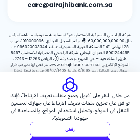
care@alrajhibank.com.sa
شركة الراجحي المصرفية للاستثمار، شركة مساهمة سعودية، مساهمة برأس
مال 60,000,000,000.00
، رقم السجل التجاري: 1010000096، ص.ب:
28 الرياض 11411 المملكة العربية السعودية، هاتف:
+ 966920003344
،
8001244455 العنوان الوطني: شركة الراجحي المصرفية للاستثمار، 8467
طريق الملك فهد – حي المروج، وحدة رقم (1)، الرياض 12263 – 2743،
الموقع الإلكتروني: www.alrajhibank.com.sa، مرخص لها بموجب قرار
معالي وزير المالية رقم 3/1698 وتاريخ 06/07/1408هـ ، وخاضعة لرقابة
وإشراف البنك المركزي السعودي.
سياسة ملفات تعريف الارتباط
سياسة الخصوصية
الأحكام والشروط
من خلال النقر على "قبول جميع ملفات تعريف الارتباط"، فإنك
توافق على تخزين ملفات تعريف الارتباط على جهازك لتحسين
حقوق الطبع والنشر ©2026 مصرف الراجحي.
التنقل في الموقع، وتحليل استخدام الموقع، والمساعدة في
جهودنا التسويقية.
رفض