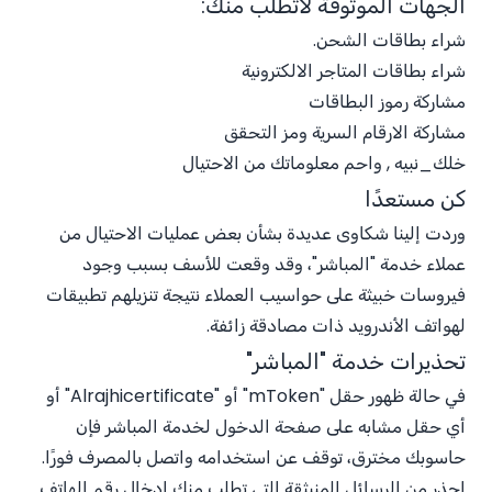
الجهات الموثوقة لاتطلب منك:
شراء بطاقات الشحن.
شراء بطاقات المتاجر الالكترونية
مشاركة رموز البطاقات
مشاركة الارقام السرية ومز التحقق
خلك_نبيه , واحم معلوماتك من الاحتيال
كن مستعدًا
وردت إلينا شكاوى عديدة بشأن بعض عمليات الاحتيال من
عملاء خدمة "المباشر"، وقد وقعت للأسف بسبب وجود
فيروسات خبيثة على حواسيب العملاء نتيجة تنزيلهم تطبيقات
لهواتف الأندرويد ذات مصادقة زائفة.
تحذيرات خدمة "المباشر"
في حالة ظهور حقل "mToken" أو "Alrajhicertificate" أو
أي حقل مشابه على صفحة الدخول لخدمة المباشر فإن
حاسوبك مخترق، توقف عن استخدامه واتصل بالمصرف فورًا.
احذر من الرسائل المنبثقة التي تطلب منك إدخال رقم الهاتف