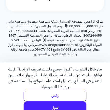
شركة الراجحي المصرفية للاستثمار، شركة مساهمة سعودية، مساهمة برأس
مال 60,000,000,000.00
، رقم السجل التجاري: 1010000096، ص.ب:
28 الرياض 11411 المملكة العربية السعودية، هاتف:
+ 966920003344
،
8001244455 العنوان الوطني: شركة الراجحي المصرفية للاستثمار، 8467
طريق الملك فهد – حي المروج، وحدة رقم (1)، الرياض 12263 – 2743،
الموقع الإلكتروني: www.alrajhibank.com.sa، مرخص لها بموجب قرار
معالي وزير المالية رقم 3/1698 وتاريخ 06/07/1408هـ ، وخاضعة لرقابة
وإشراف البنك المركزي السعودي.
سياسة ملفات تعريف الارتباط
سياسة الخصوصية
الأحكام والشروط
من خلال النقر على "قبول جميع ملفات تعريف الارتباط"، فإنك
توافق على تخزين ملفات تعريف الارتباط على جهازك لتحسين
حقوق الطبع والنشر ©2026 مصرف الراجحي.
التنقل في الموقع، وتحليل استخدام الموقع، والمساعدة في
جهودنا التسويقية.
رفض
قبول