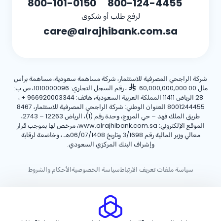
800-101-0150
800-124-4455
لرفع طلب أو شكوى
care@alrajhibank.com.sa
شركة الراجحي المصرفية للاستثمار، شركة مساهمة سعودية، مساهمة برأس
مال 60,000,000,000.00
، رقم السجل التجاري: 1010000096، ص.ب:
28 الرياض 11411 المملكة العربية السعودية، هاتف:
+ 966920003344
،
8001244455 العنوان الوطني: شركة الراجحي المصرفية للاستثمار، 8467
طريق الملك فهد – حي المروج، وحدة رقم (1)، الرياض 12263 – 2743،
الموقع الإلكتروني: www.alrajhibank.com.sa، مرخص لها بموجب قرار
معالي وزير المالية رقم 3/1698 وتاريخ 06/07/1408هـ ، وخاضعة لرقابة
وإشراف البنك المركزي السعودي.
سياسة ملفات تعريف الارتباط
سياسة الخصوصية
الأحكام والشروط
حقوق الطبع والنشر ©2026 مصرف الراجحي.