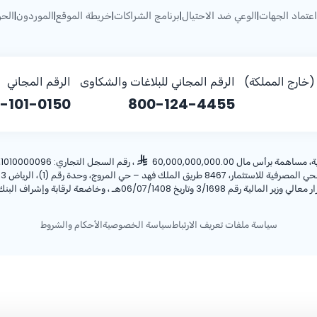
اعتماد الجهات
الوعي ضد الاحتيال
برنامج الشراكات
خريطة الموقع
الموردون
الحو
|
|
|
|
|
خارج المملكة)
الرقم المجاني للبلاغات والشكاوى
الرقم المجاني
-101-0150
800-124-4455
أس مال 60,000,000,000.00
، رقم السجل التجاري: 1010000096، ص.ب: 28 الرياض 11411 المملكة العربية السعودية، هاتف:
ريخ 06/07/1408هـ ، وخاضعة لرقابة وإشراف البنك المركزي السعودي.
سياسة ملفات تعريف الارتباط
سياسة الخصوصية
الأحكام والشروط