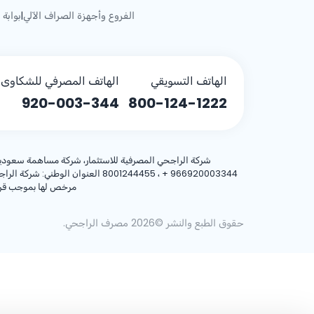
الفروع وأجهزة الصراف الآلي
بوابة 
|
الهاتف التسويقي
الهاتف المصرفي للشكاوى (
920-003-344
800-124-1222
شركة الراجحي المصرفية للاستثمار، شركة مساهمة سعودية، مساهمة بر
+ 966920003344
مرخص لها بموجب قرار معالي وزير المالية رقم 3/1698 وتا
حقوق الطبع والنشر ©2026 مصرف الراجحي.