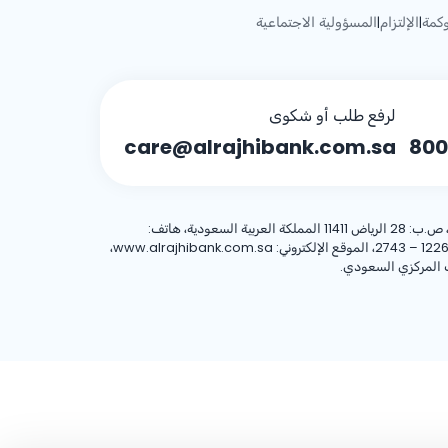
كمة
الإلتزام
المسؤولية الاجتماعية
|
|
لرفع طلب أو شكوى
care@alrajhibank.com.sa
800
، 8001244455 العنوان الوطني: شركة الراجحي المصرفية للاستثمار، 8467 طريق الملك فهد – حي المروج، وحدة رقم (1)، الرياض 12263 – 2743، الموقع الإلكتروني: www.alrajhibank.com.sa،