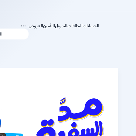
الحسابات
البطاقات
التمويل
التأمين
العروض
ال