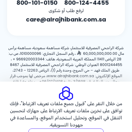
800-101-0150
800-124-4455
لرفع طلب أو شكوى
care@alrajhibank.com.sa
شركة الراجحي المصرفية للاستثمار، شركة مساهمة سعودية، مساهمة برأس
مال 60,000,000,000.00
، رقم السجل التجاري: 1010000096، ص.ب:
28 الرياض 11411 المملكة العربية السعودية، هاتف:
+ 966920003344
،
8001244455 العنوان الوطني: شركة الراجحي المصرفية للاستثمار، 8467
طريق الملك فهد – حي المروج، وحدة رقم (1)، الرياض 12263 – 2743،
الموقع الإلكتروني: www.alrajhibank.com.sa، مرخص لها بموجب قرار
معالي وزير المالية رقم 3/1698 وتاريخ 06/07/1408هـ ، وخاضعة لرقابة
وإشراف البنك المركزي السعودي.
سياسة ملفات تعريف الارتباط
سياسة الخصوصية
الأحكام والشروط
من خلال النقر على "قبول جميع ملفات تعريف الارتباط"، فإنك
توافق على تخزين ملفات تعريف الارتباط على جهازك لتحسين
حقوق الطبع والنشر ©2026 مصرف الراجحي.
التنقل في الموقع، وتحليل استخدام الموقع، والمساعدة في
جهودنا التسويقية.