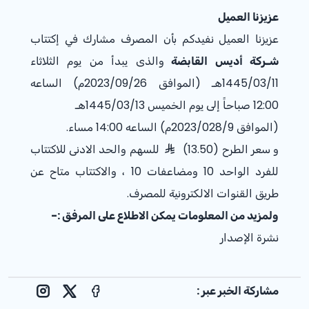
عزيزنا العميل
عزيزنا العميل نفيدكم بأن المصرف مشارك في إكتتاب
شـركة أديس القابضة
والذى يبدأ من
يوم الثلاثاء
11
/
03
/
5
144هـ (الموافق
26
/
09
/2023م) الساعه
12:00
صباحاً إلى يوم الخميس
13
/
03
/1445هـ
(الموافق 28/9
0
/2023م)
الساعه 14:00 مساء.
و سعر الطرح
(13.50)
للسهم والحد الادنى للاكتتاب
للفرد الواحد 10 ومضاعفات 10 ، والاكتتاب متاح عن
طريق القنوات الالكترونية للمصرف.
ولمزيد من المعلومات يمكن الاطلاع على المرفق :-
نشرة الإصدار
مشاركة الخبر عبر :
nstagram
Facebook
X