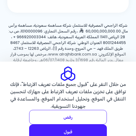
شركة الراجحي المصرفية للاستثمار، شركة مساهمة سعودية، مساهمة برأس
مال 60,000,000,000.00
، رقم السجل التجاري: 1010000096، ص.ب:
28 الرياض 11411 المملكة العربية السعودية، هاتف:
+ 966920003344
،
8001244455 العنوان الوطني: شركة الراجحي المصرفية للاستثمار، 8467
طريق الملك فهد – حي المروج، وحدة رقم (1)، الرياض 12263 – 2743،
الموقع الإلكتروني: www.alrajhibank.com.sa، مرخص لها بموجب قرار
معالي وزير المالية رقم 3/1698 وتاريخ 06/07/1408هـ ، وخاضعة لرقابة
وإشراف البنك المركزي السعودي.
سياسة ملفات تعريف الارتباط
سياسة الخصوصية
الأحكام والشروط
من خلال النقر على "قبول جميع ملفات تعريف الارتباط"، فإنك
توافق على تخزين ملفات تعريف الارتباط على جهازك لتحسين
حقوق الطبع والنشر ©2026 مصرف الراجحي.
التنقل في الموقع، وتحليل استخدام الموقع، والمساعدة في
جهودنا التسويقية.
رفض
قبول